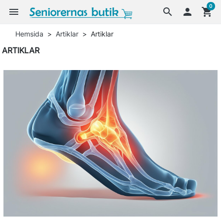
0
menu
search

shopping_cart
Hemsida
Artiklar
Artiklar
ARTIKLAR