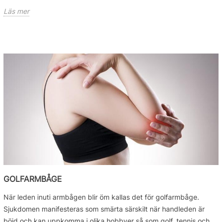
Läs mer
GOLFARMBÅGE
När leden inuti armbågen blir öm kallas det för golfarmbåge.
Sjukdomen manifesteras som smärta särskilt när handleden är
böjd och kan uppkomma i olika hobbyer så som golf, tennis och