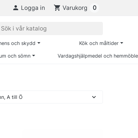
0

Logga in
shopping_cart
Varukorg
inens och skydd
Kök och måltider
um och sömn
Vardagshjälpmedel och hemmöble
expand_more
, A till Ö