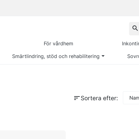
search
För vårdhem
Inkont
Smärtlindring, stöd och rehabilitering
Sovr
sort
Sortera efter:
Namn