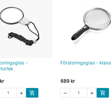
toringsglas -
Förstoringsglas - klass

Snabbvy

Snabbvy
storlek
kr
689 kr





Köp
Köp