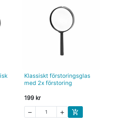
isk
Klassiskt förstoringsglas

Snabbvy
med 2x förstoring
199 kr



Köp