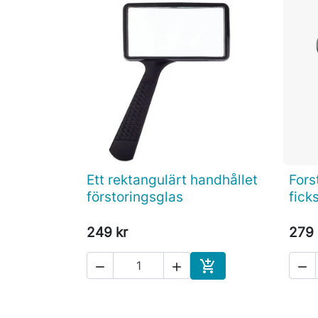
Ett rektangulärt handhållet
Fors

Snabbvy
förstoringsglas
fick
249 kr
279 




Köp