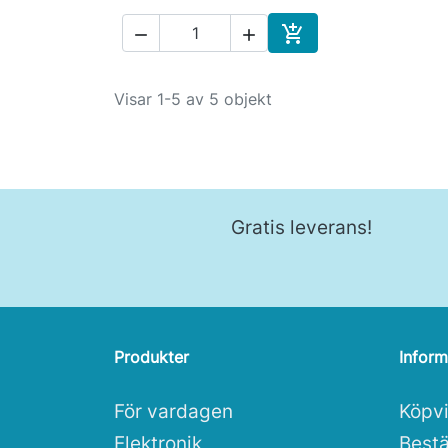



Köp
Visar 1-5 av 5 objekt
Gratis leverans!
Produkter
Inform
För vardagen
Köpvi
Elektronik
Bestä