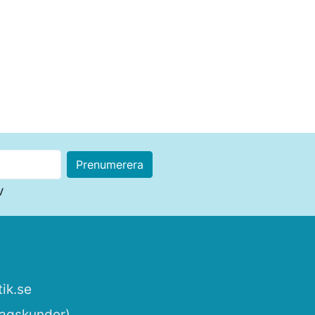
v
ik.se
tagskunder)