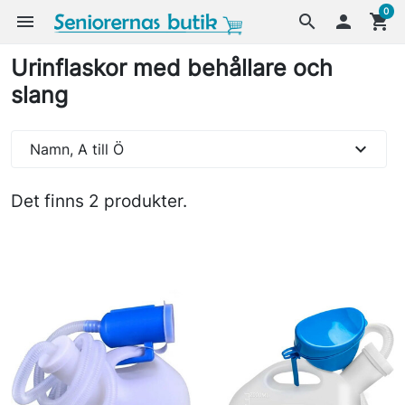
0
menu
search

shopping_cart
Urinflaskor med behållare och
slang
expand_more
Namn, A till Ö
Det finns 2 produkter.