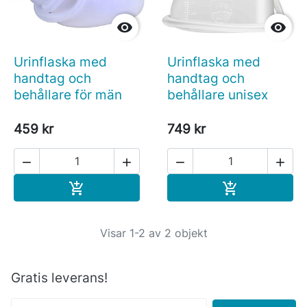


Urinflaska med
Urinflaska med
handtag och
handtag och
behållare för män
behållare unisex
459 kr
749 kr




Köp
Köp


Visar 1-2 av 2 objekt
Gratis leverans!