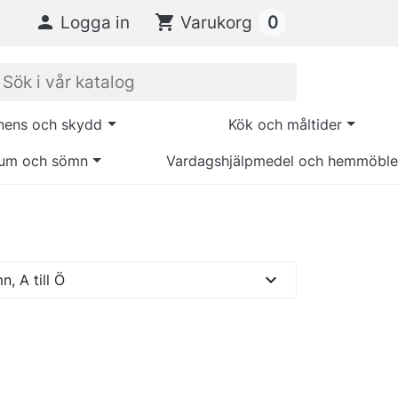
0

Logga in
shopping_cart
Varukorg
inens och skydd
Kök och måltider
um och sömn
Vardagshjälpmedel och hemmöble
expand_more
, A till Ö