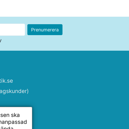
v
ik.se
tagskunder)
tsen ska
onanpassad
vända