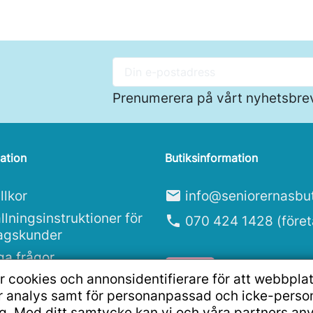
Prenumerera på vårt nyhetsbre
ation
Butiksinformation
llkor
mail
info@seniorernasbut
llningsinstruktioner för
phone
070 424 1428 (före
tagskunder
ga frågor
r cookies och annonsidentifierare för att webbpla
ritetspolicy
ör analys samt för personanpassad och icke-pers
g. Med ditt samtycke kan vi och våra partners an