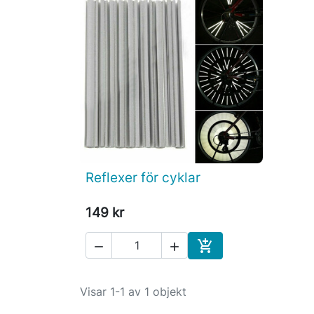
Reflexer för cyklar

Snabbvy
149 kr



Köp
Visar 1-1 av 1 objekt