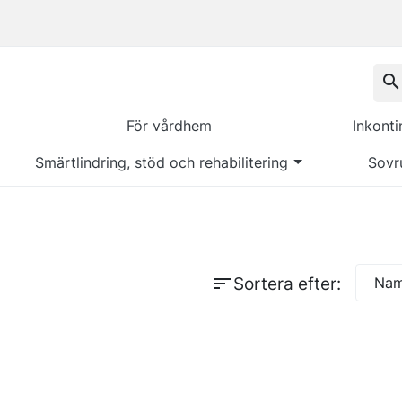
search
För vårdhem
Inkont
Smärtlindring, stöd och rehabilitering
Sovr
sort
Sortera efter:
Namn