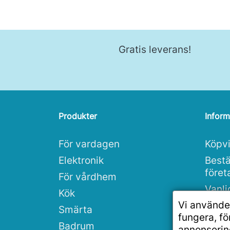
Gratis leverans!
Produkter
Inform
För vardagen
Köpvi
Elektronik
Bestä
före
För vårdhem
Vanli
Kök
Vi använde
Integ
Smärta
fungera, f
Rea
Badrum
annonserin