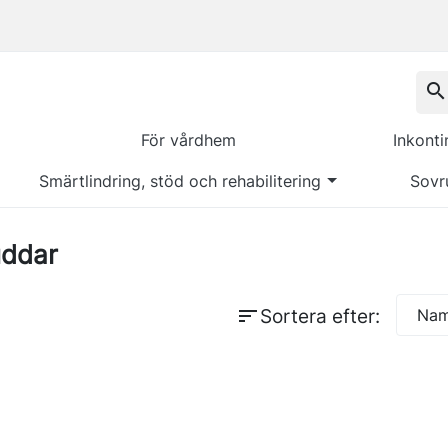
search
För vårdhem
Inkont
Smärtlindring, stöd och rehabilitering
Sovr
uddar
sort
Sortera efter:
Namn