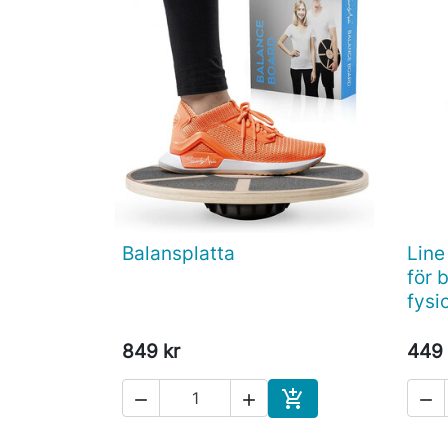
Balansplatta
Line

Snabbvy
för 
fysi
849 kr
449 




Köp