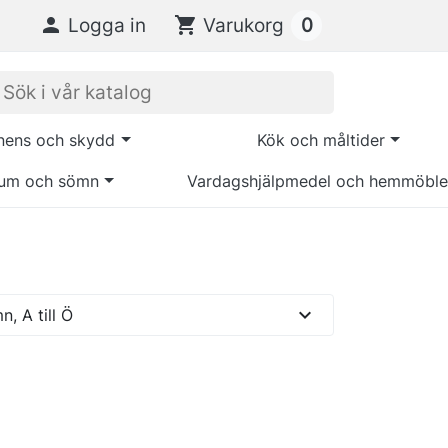
0

Logga in
shopping_cart
Varukorg
inens och skydd
Kök och måltider
um och sömn
Vardagshjälpmedel och hemmöble
expand_more
, A till Ö