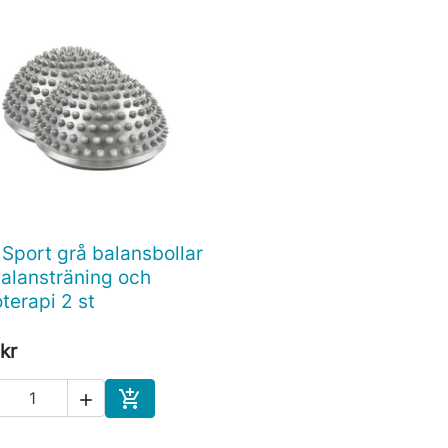
 Sport grå balansbollar

Snabbvy
balansträning och
oterapi 2 st
kr


Köp