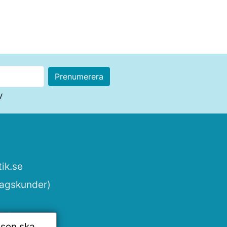
v
ik.se
tagskunder)
tsen ska