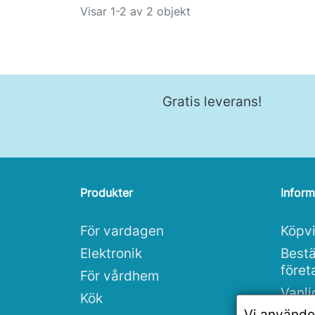
Visar 1-2 av 2 objekt
Gratis leverans!
Produkter
Inform
För vardagen
Köpvi
Elektronik
Bestä
före
För vårdhem
Vanli
Kök
Vi använde