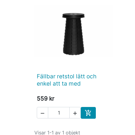
Fällbar retstol lätt och

Snabbvy
enkel att ta med
559 kr



Köp
Visar 1-1 av 1 objekt