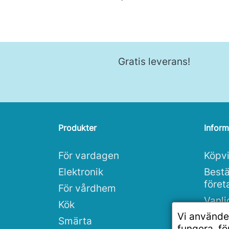
Gratis leverans!
Produkter
Inform
För vardagen
Köpvi
Elektronik
Bestä
före
För vårdhem
Vanli
Kök
Vi använde
Integ
Smärta
fungera, f