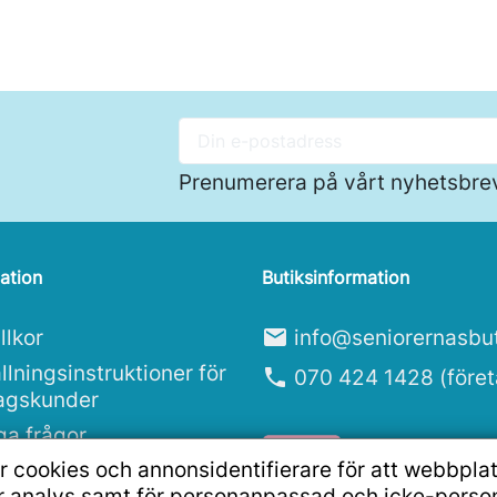
Prenumerera på vårt nyhetsbre
ation
Butiksinformation
llkor
mail
info@seniorernasbut
llningsinstruktioner för
phone
070 424 1428 (före
tagskunder
ga frågor
r cookies och annonsidentifierare för att webbpla
ritetspolicy
ör analys samt för personanpassad och icke-pers