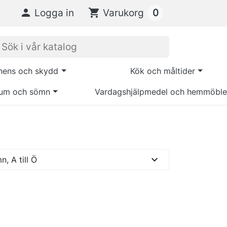
0

Logga in
shopping_cart
Varukorg
inens och skydd
Kök och måltider
um och sömn
Vardagshjälpmedel och hemmöble
expand_more
, A till Ö