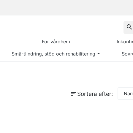
search
För vårdhem
Inkont
Smärtlindring, stöd och rehabilitering
Sovr
sort
Sortera efter:
Namn