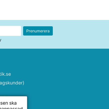
v
ik.se
tagskunder)
tsen ska
onanpassad