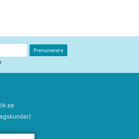
v
ik.se
tagskunder)