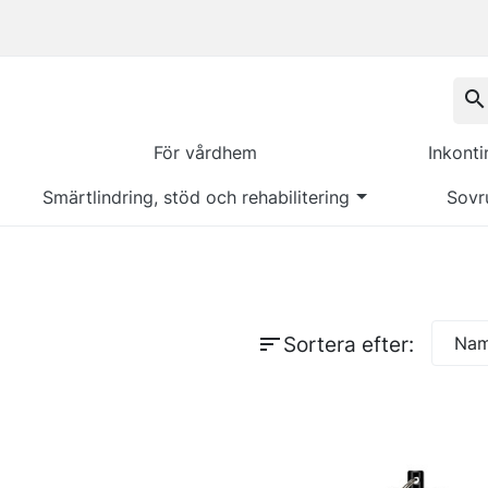
search
För vårdhem
Inkont
Smärtlindring, stöd och rehabilitering
Sovr
sort
Sortera efter:
Namn