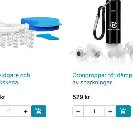
idgare och
Öronproppar för dämp

Snabbvy

Snabbvy
kskena
av snarkningar
kr
529 kr





Köp
Köp