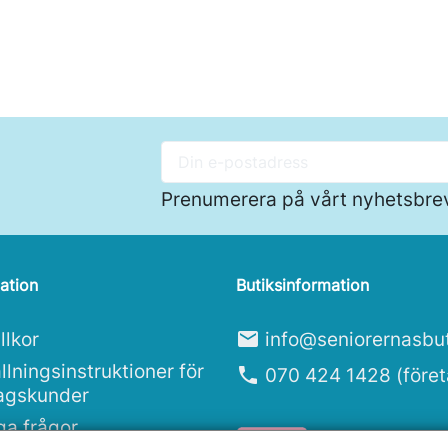
Prenumerera på vårt nyhetsbre
ation
Butiksinformation
llkor
mail
info@seniorernasbut
llningsinstruktioner för
phone
070 424 1428 (före
tagskunder
ga frågor