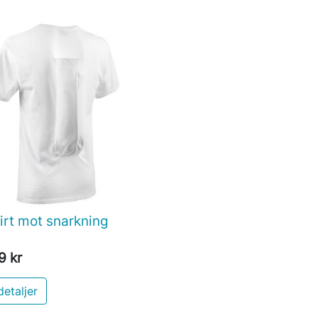
irt mot snarkning

Snabbvy
9 kr
detaljer