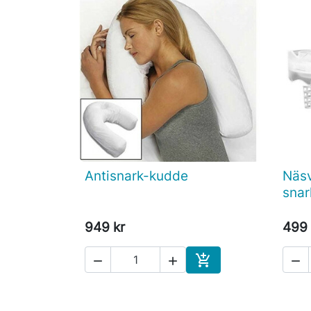
Antisnark-kudde
Näsv

Snabbvy
snar
949 kr
499 




Köp