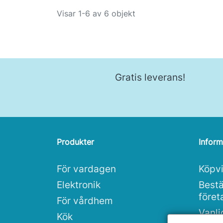
Visar 1-6 av 6 objekt
Gratis leverans!
Produkter
Inform
För vardagen
Köpvi
Elektronik
Bestä
före
För vårdhem
Vanli
Kök