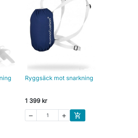
ning
Ryggsäck mot snarkning

Snabbvy
1 399 kr



Köp