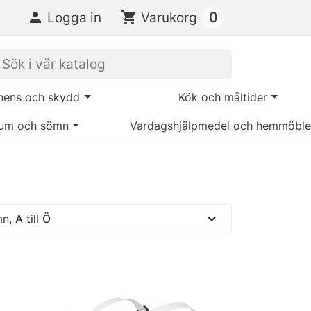
0

Logga in
shopping_cart
Varukorg
inens och skydd
Kök och måltider
um och sömn
Vardagshjälpmedel och hemmöble
expand_more
, A till Ö