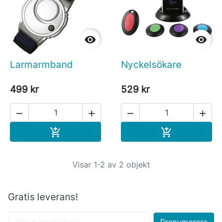


Larmarmband
Nyckelsökare
499 kr
529 kr




Köp
Köp


Visar 1-2 av 2 objekt
Gratis leverans!