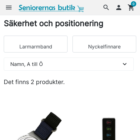
0
menu
search

shopping_cart
Säkerhet och positionering
Larmarmband
Nyckelfinnare
expand_more
Namn, A till Ö
Det finns 2 produkter.