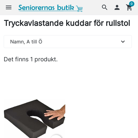
0
menu
search

shopping_cart
Tryckavlastande kuddar för rullstol
expand_more
Namn, A till Ö
Det finns 1 produkt.