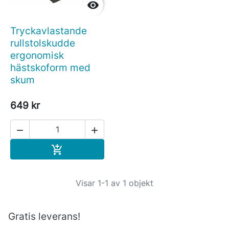

Tryckavlastande
rullstolskudde
ergonomisk
hästskoform med
skum
649 kr


Köp

Visar 1-1 av 1 objekt
Gratis leverans!