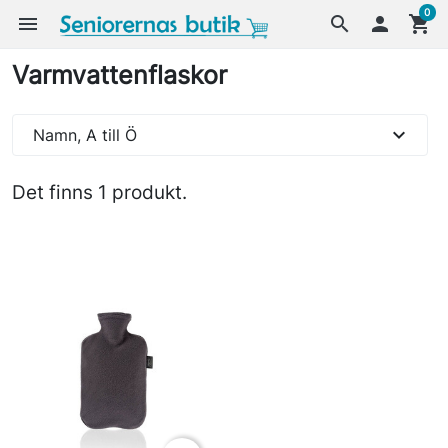
0
menu
search

shopping_cart
Varmvattenflaskor
expand_more
Namn, A till Ö
Det finns 1 produkt.