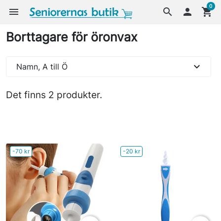
0
menu
search

shopping_cart
Borttagare för öronvax
expand_more
Namn, A till Ö
Det finns 2 produkter.
-70 kr
-20 kr