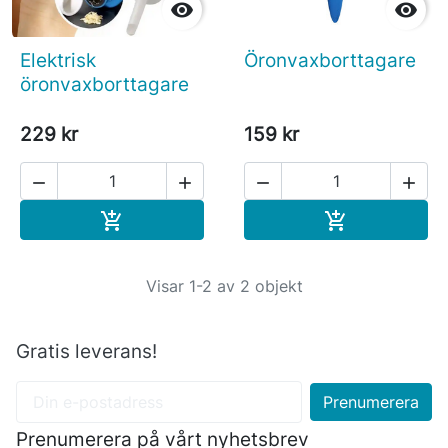


Elektrisk
Öronvaxborttagare
öronvaxborttagare
229 kr
159 kr




Köp
Köp


Visar 1-2 av 2 objekt
Gratis leverans!
Prenumerera på vårt nyhetsbrev