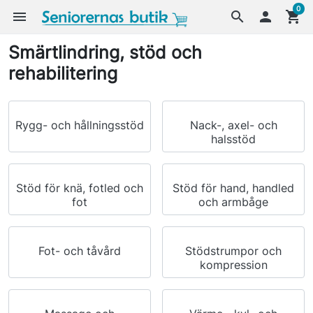
0
menu
search

shopping_cart
Smärtlindring, stöd och
rehabilitering
Rygg- och hållningsstöd
Nack-, axel- och
halsstöd
Stöd för knä, fotled och
Stöd för hand, handled
fot
och armbåge
Fot- och tåvård
Stödstrumpor och
kompression