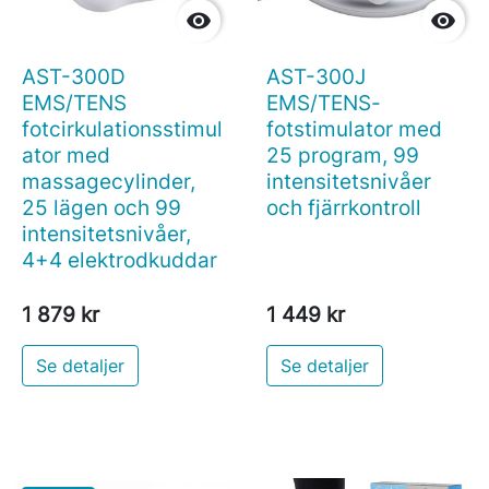


AST-300D
AST-300J
EMS/TENS
EMS/TENS-
fotcirkulationsstimul
fotstimulator med
ator med
25 program, 99
massagecylinder,
intensitetsnivåer
25 lägen och 99
och fjärrkontroll
intensitetsnivåer,
4+4 elektrodkuddar
1 879 kr
1 449 kr
Se detaljer
Se detaljer