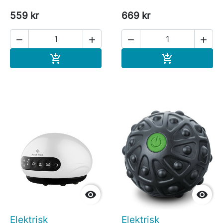
559 kr
669 kr




Köp
Köp




Elektrisk
Elektrisk