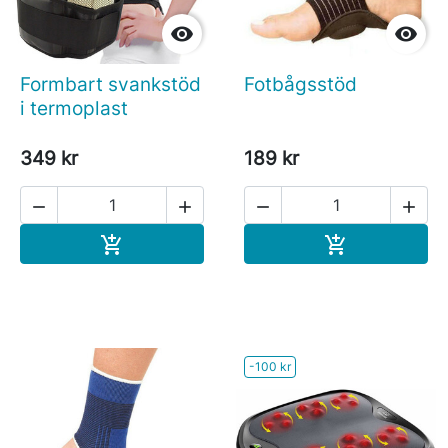


Formbart svankstöd
Fotbågsstöd
i termoplast
349 kr
189 kr




Köp
Köp


-100 kr