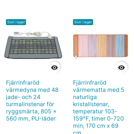
Slut i lager
Slut i lager


Fjärrinfraröd
Fjärrinfraröd
värmedyna med 48
värmematta med 5
jade- och 24
naturliga
turmalinstenar för
kristallstenar,
ryggsmärta, 805 x
temperatur 103-
560 mm, PU-läder
159°F, timer 0-720
min, 170 cm x 69
cm