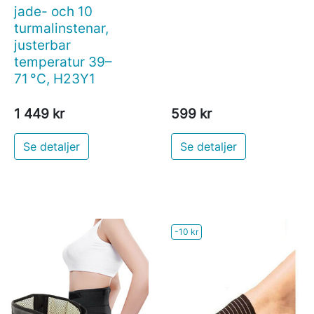
jade- och 10
turmalinstenar,
justerbar
temperatur 39–
71 °C, H23Y1
1 449 kr
599 kr
Se detaljer
Se detaljer
-10 kr