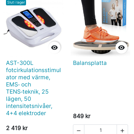
Slut i lager


AST-300L
Balansplatta
fotcirkulationsstimul
ator med värme,
EMS‑ och
TENS‑teknik, 25
lägen, 50
intensitetsnivåer,
4+4 elektroder
849 kr
2 419 kr

