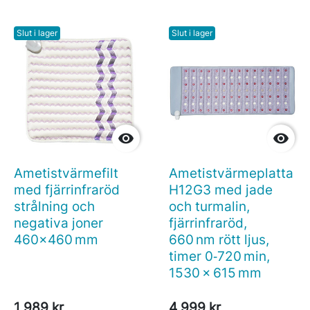
Slut i lager
Slut i lager


Ametistvärmefilt
Ametistvärmeplatta
med fjärrinfraröd
H12G3 med jade
strålning och
och turmalin,
negativa joner
fjärrinfraröd,
460x460 mm
660 nm rött ljus,
timer 0‑720 min,
1530 × 615 mm
1 989 kr
4 999 kr