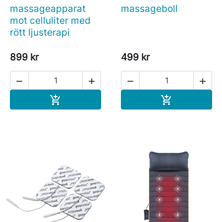
massageapparat
massageboll
mot celluliter med
rött ljusterapi
899 kr
499 kr




Köp
Köp

