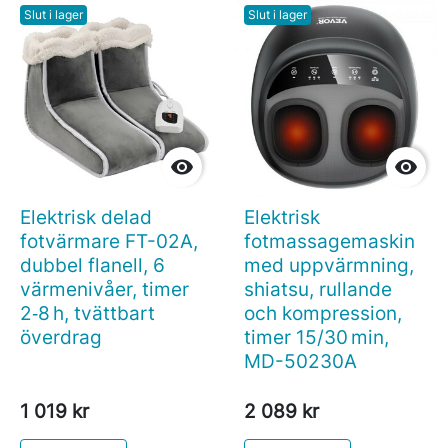
Slut i lager
Slut i lager


Elektrisk delad
Elektrisk
fotvärmare FT-02A,
fotmassagemaskin
dubbel flanell, 6
med uppvärmning,
värmenivåer, timer
shiatsu, rullande
2‑8 h, tvättbart
och kompression,
överdrag
timer 15/30 min,
MD-50230A
1 019 kr
2 089 kr