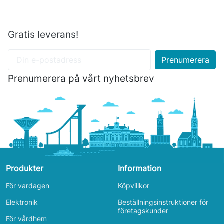
Gratis leverans!
Prenumerera på vårt nyhetsbrev
Produkter
Information
För vardagen
Köpvillkor
Elektronik
Beställningsinstruktioner för
företagskunder
För vårdhem