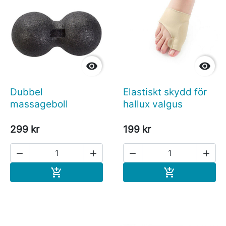


Dubbel
Elastiskt skydd för
massageboll
hallux valgus
299 kr
199 kr




Köp
Köp

