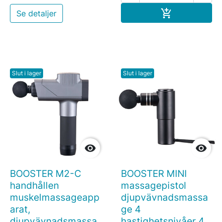
Köp

Se detaljer
Slut i lager
Slut i lager


BOOSTER M2-C
BOOSTER MINI
handhållen
massagepistol
muskelmassageapp
djupvävnadsmassa
arat,
ge 4
djupvävnadsmassa
hastighetsnivåer 4