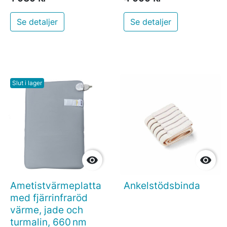
Se detaljer
Se detaljer
Slut i lager


Ametistvärmeplatta
Ankelstödsbinda
med fjärrinfraröd
värme, jade och
turmalin, 660 nm