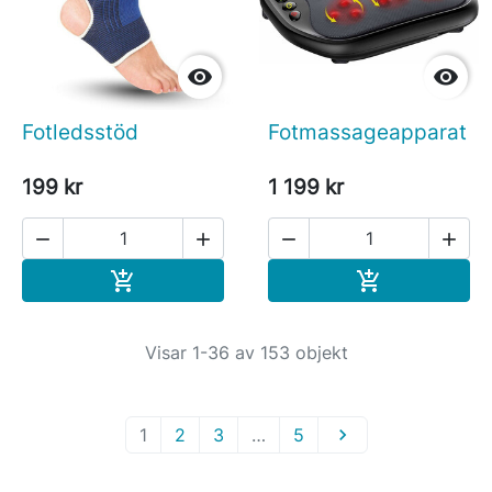


Fotledsstöd
Fotmassageapparat
199 kr
1 199 kr




Köp
Köp


Visar 1-36 av 153 objekt
1
2
3
…
5
