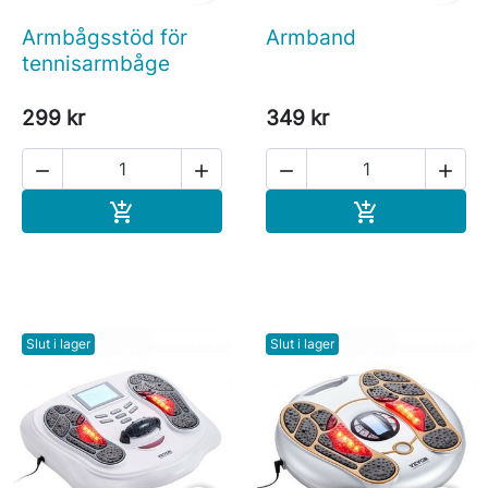
Armbågsstöd för
Armband
tennisarmbåge
299 kr
349 kr




Köp
Köp


Slut i lager
Slut i lager