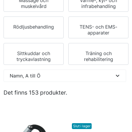
Massage och
Värme-, kyl- och
muskelvård
infrabehandling
Rödljusbehandling
TENS- och EMS-
apparater
Sittkuddar och
Träning och
tryckavlastning
rehabilitering
expand_more
Namn, A till Ö
Det finns 153 produkter.
Slut i lager