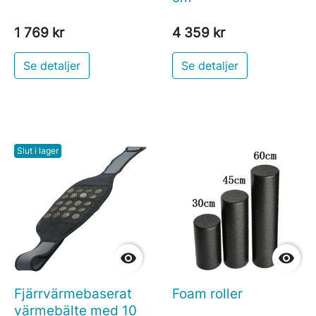
1 769 kr
4 359 kr
Se detaljer
Se detaljer
Slut i lager


Fjärrvärmebaserat
Foam roller
värmebälte med 10