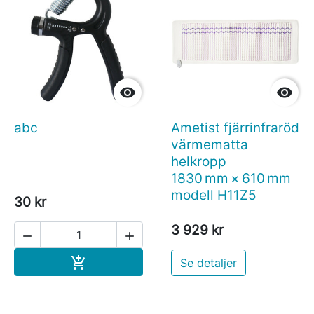


abc
Ametist fjärrinfraröd
värmematta
helkropp
1830 mm × 610 mm
modell H11Z5
30 kr
3 929 kr


Köp

Se detaljer