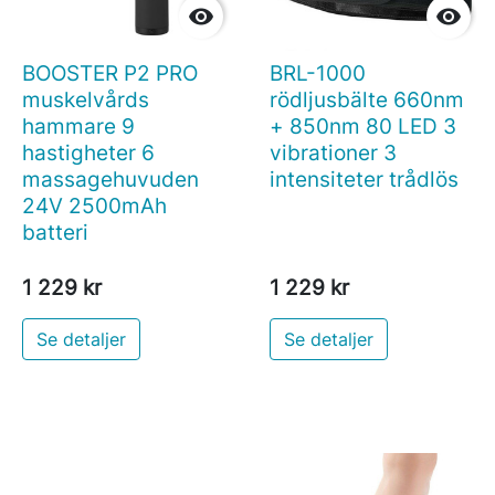


BOOSTER P2 PRO
BRL-1000
muskelvårds
rödljusbälte 660nm
hammare 9
+ 850nm 80 LED 3
hastigheter 6
vibrationer 3
massagehuvuden
intensiteter trådlös
24V 2500mAh
batteri
1 229 kr
1 229 kr
Se detaljer
Se detaljer