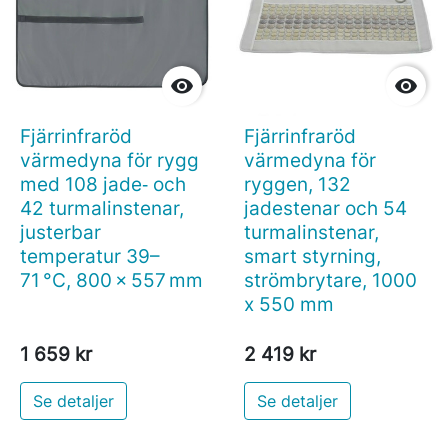


Fjärrinfraröd
Fjärrinfraröd
värmedyna för rygg
värmedyna för
med 108 jade‑ och
ryggen, 132
42 turmalinstenar,
jadestenar och 54
justerbar
turmalinstenar,
temperatur 39–
smart styrning,
71 °C, 800 × 557 mm
strömbrytare, 1000
x 550 mm
1 659 kr
2 419 kr
Se detaljer
Se detaljer