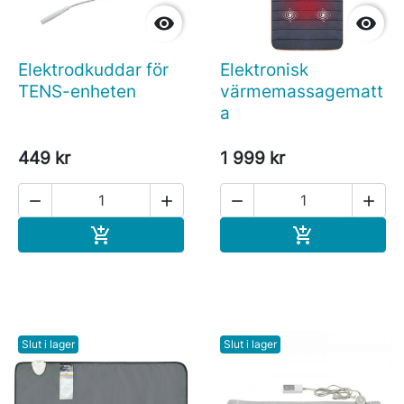


Elektrodkuddar för
Elektronisk
TENS-enheten
värmemassagematt
a
449 kr
1 999 kr




Köp
Köp


Slut i lager
Slut i lager