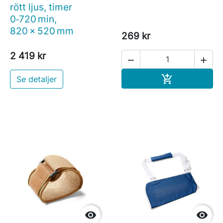
rött ljus, timer
0‑720 min,
820 x 520 mm
269 kr
2 419 kr


Köp

Se detaljer

