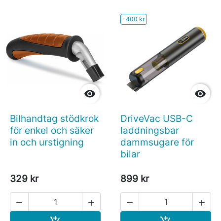
-400 kr


Bilhandtag stödkrok
DriveVac USB-C
för enkel och säker
laddningsbar
in och urstigning
dammsugare för
bilar
329 kr
899 kr




Köp
Köp