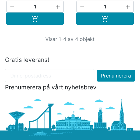




Köp
Köp


Visar 1-4 av 4 objekt
Gratis leverans!
Prenumerera på vårt nyhetsbrev