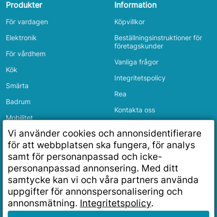
Produkter
Information
För vardagen
Köpvillkor
Elektronik
Beställningsinstruktioner för
företagskunder
För vårdhem
Vanliga frågor
Kök
Integritetspolicy
Smärta
Rea
Badrum
Kontakta oss
Mobilitet
Inloggning
Vi använder cookies och annonsidentifierare
Sovrum
för att webbplatsen ska fungera, för analys
Butiksinformation
samt för personanpassad och icke-
personanpassad annonsering. Med ditt
mail
info@seniorernasbutik.se
samtycke kan vi och våra partners använda
phone
070 424 1428 (företagskunder)
uppgifter för annonspersonalisering och
annonsmätning.
Integritetspolicy
.