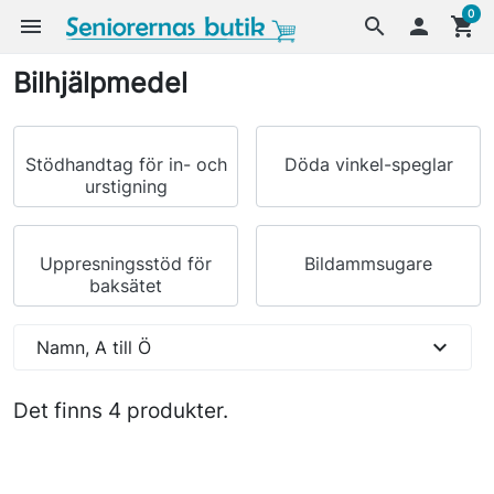
0
menu
search

shopping_cart
Bilhjälpmedel
Stödhandtag för in- och
Döda vinkel-speglar
urstigning
Uppresningsstöd för
Bildammsugare
baksätet
expand_more
Namn, A till Ö
Det finns 4 produkter.