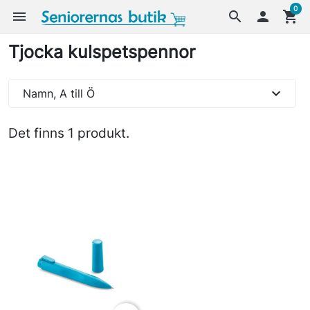
0
menu
search

shopping_cart
Tjocka kulspetspennor
expand_more
Namn, A till Ö
Det finns 1 produkt.