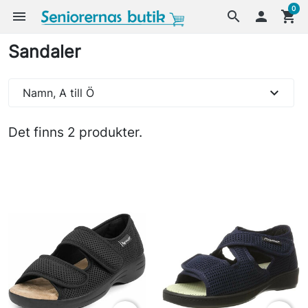
0
menu
search

shopping_cart
Sandaler
expand_more
Namn, A till Ö
Det finns 2 produkter.