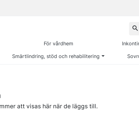
search
För vårdhem
Inkont
Smärtlindring, stöd och rehabilitering
Sovr
n
mer att visas här när de läggs till.