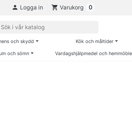
0

Logga in
shopping_cart
Varukorg
inens och skydd
Kök och måltider
um och sömn
Vardagshjälpmedel och hemmöble