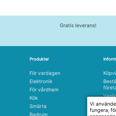
Gratis leverans!
Produkter
Inform
För vardagen
Köpvi
Elektronik
Bestä
före
För vårdhem
Vanli
Kök
Vi använde
Integ
Smärta
fungera, f
Rea
Badrum