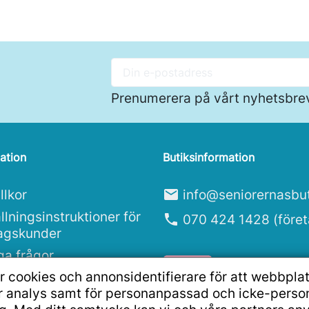
Prenumerera på vårt nyhetsbre
ation
Butiksinformation
llkor
mail
info@seniorernasbut
llningsinstruktioner för
phone
070 424 1428 (före
tagskunder
ga frågor
r cookies och annonsidentifierare för att webbpla
ritetspolicy
ör analys samt för personanpassad och icke-pers