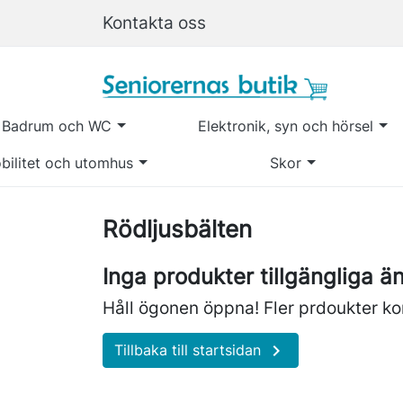
Kontakta oss
Badrum och WC
Elektronik, syn och hörsel
bilitet och utomhus
Skor
Rödljusbälten
Inga produkter tillgängliga ä
Håll ögonen öppna! Fler prdoukter kom

Tillbaka till startsidan