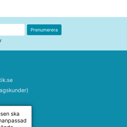
v
ik.se
tagskunder)
tsen ska
onanpassad