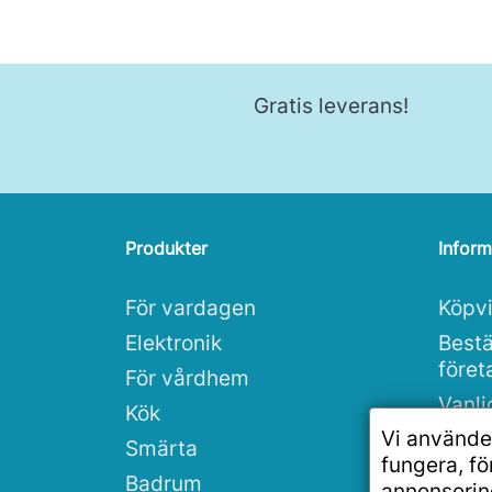
Gratis leverans!
Produkter
Inform
För vardagen
Köpvi
Elektronik
Bestä
före
För vårdhem
Vanli
Kök
Vi använde
Integ
Smärta
fungera, f
Rea
Badrum
annonserin