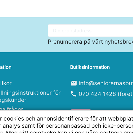
Prenumerera på vårt nyhetsbre
ation
Butiksinformation
llkor
mail
info@seniorernasbut
llningsinstruktioner för
phone
070 424 1428 (före
tagskunder
ga frågor
r cookies och annonsidentifierare för att webbpla
ritetspolicy
ör analys samt för personanpassad och icke-pers
g. Med ditt samtycke kan vi och våra partners an