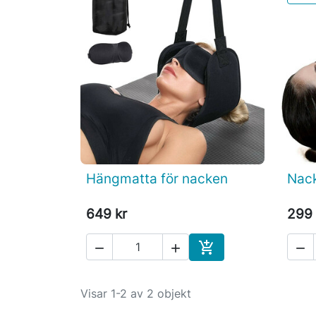
Hängmatta för nacken
Nac

Snabbvy
649 kr
299 




Köp
Visar 1-2 av 2 objekt