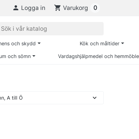
0

Logga in
shopping_cart
Varukorg
inens och skydd
Kök och måltider
um och sömn
Vardagshjälpmedel och hemmöble
expand_more
, A till Ö