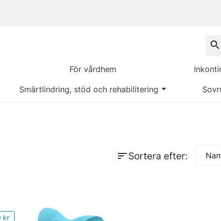
search
För vårdhem
Inkont
Smärtlindring, stöd och rehabilitering
Sovr
sort
Sortera efter:
Namn
 kr