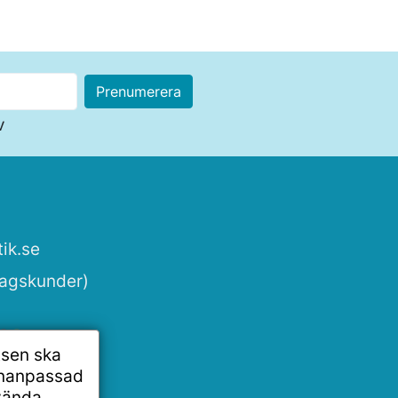
v
ik.se
tagskunder)
tsen ska
onanpassad
vända