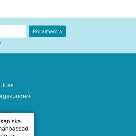
v
ik.se
tagskunder)
tsen ska
onanpassad
vända