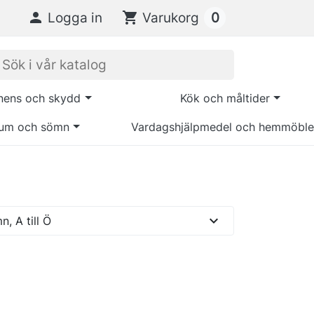
0

Logga in
shopping_cart
Varukorg
inens och skydd
Kök och måltider
um och sömn
Vardagshjälpmedel och hemmöble
expand_more
, A till Ö