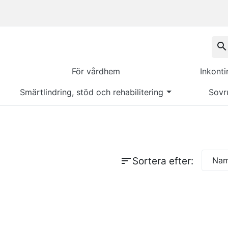
search
För vårdhem
Inkont
Smärtlindring, stöd och rehabilitering
Sovr
sort
Sortera efter:
Namn