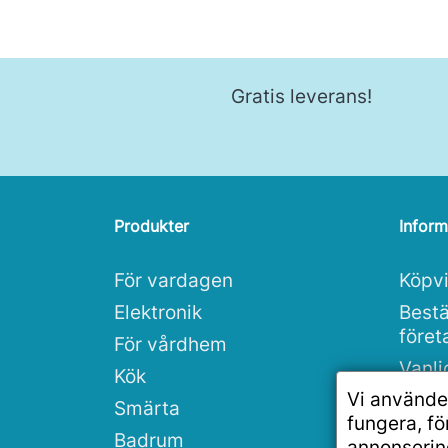
Gratis leverans!
Produkter
Inform
För vardagen
Köpvi
Elektronik
Bestä
före
För vårdhem
Vanli
Kök
Vi använde
Integ
Smärta
fungera, f
Rea
Badrum
annonserin