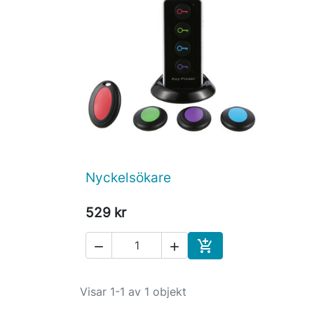
Nyckelsökare

Snabbvy
529 kr



Köp
Visar 1-1 av 1 objekt