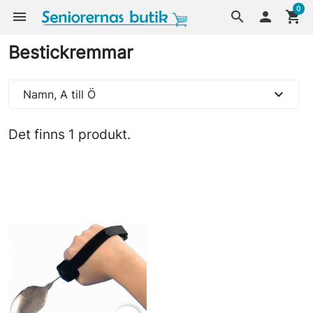
0
menu
search

shopping_cart
Bestickremmar
expand_more
Namn, A till Ö
Det finns 1 produkt.