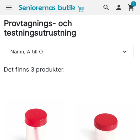
0
menu
search

shopping_cart
Provtagnings- och
testningsutrustning
expand_more
Namn, A till Ö
Det finns 3 produkter.