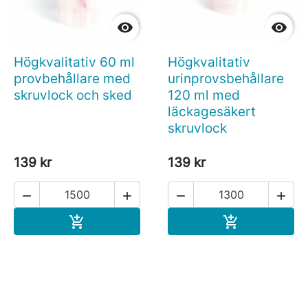


Högkvalitativ 60 ml
Högkvalitativ
provbehållare med
urinprovsbehållare
skruvlock och sked
120 ml med
läckagesäkert
skruvlock
139 kr
139 kr




Köp
Köp

