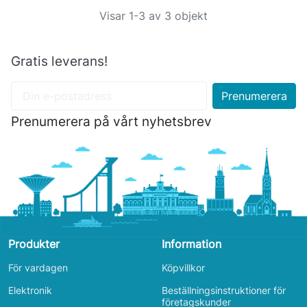
Visar 1-3 av 3 objekt
Gratis leverans!
Prenumerera på vårt nyhetsbrev
Produkter
Information
För vardagen
Köpvillkor
Elektronik
Beställningsinstruktioner för
företagskunder