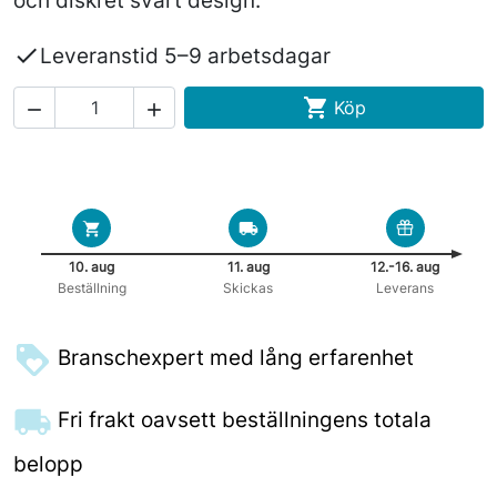
och diskret svart design.

Leveranstid 5–9 arbetsdagar

Köp


10. aug
11. aug
12.-16. aug
Beställning
Skickas
Leverans
Branschexpert med lång erfarenhet
Fri frakt oavsett beställningens totala
belopp