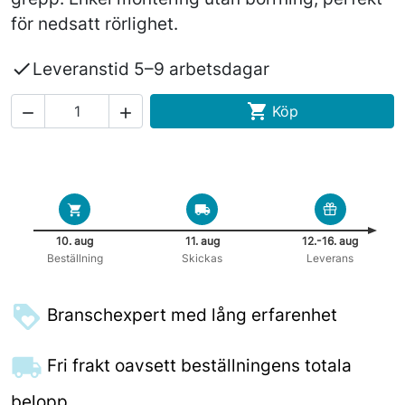
för nedsatt rörlighet.

Leveranstid 5–9 arbetsdagar

Köp


10. aug
11. aug
12.-16. aug
Beställning
Skickas
Leverans
Branschexpert med lång erfarenhet
Fri frakt oavsett beställningens totala
belopp