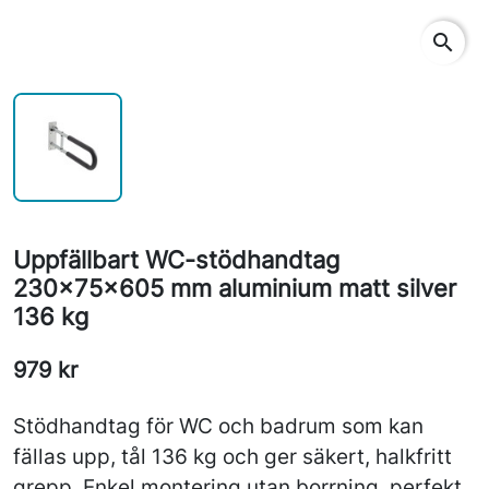
search
Uppfällbart WC-stödhandtag
230x75x605 mm aluminium matt silver
136 kg
979 kr
Stödhandtag för WC och badrum som kan
fällas upp, tål 136 kg och ger säkert, halkfritt
grepp. Enkel montering utan borrning, perfekt