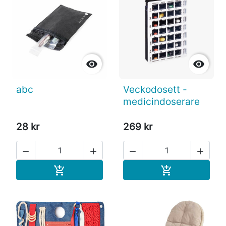


abc
Veckodosett -
medicindoserare
28 kr
269 kr




Köp
Köp

