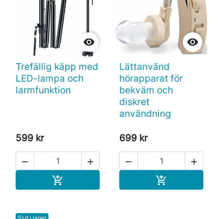


Trefällig käpp med
Lättanvänd
LED-lampa och
hörapparat för
larmfunktion
bekväm och
diskret
användning
599 kr
699 kr




Köp
Köp


Slut i lager