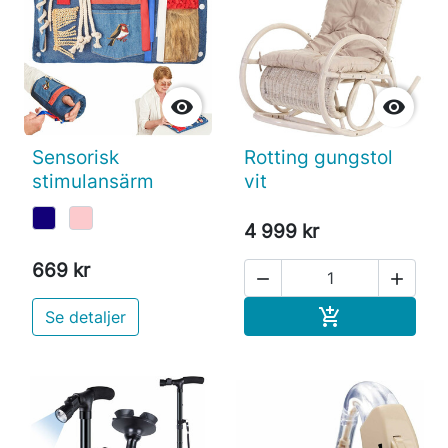


Sensorisk
Rotting gungstol
stimulansärm
vit
4 999 kr
669 kr


Köp

Se detaljer