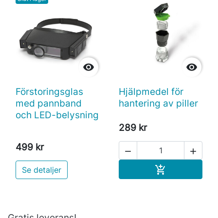


Förstoringsglas
Hjälpmedel för
med pannband
hantering av piller
och LED-belysning
289 kr
499 kr


Köp

Se detaljer
Gratis leverans!