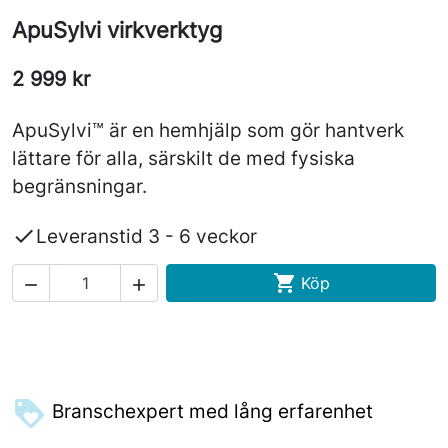
ApuSylvi virkverktyg
2 999 kr
ApuSylvi™ är en hemhjälp som gör hantverk
lättare för alla, särskilt de med fysiska
begränsningar.

Leveranstid 3 - 6 veckor

Köp


Branschexpert med lång erfarenhet