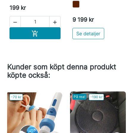
199 kr
9 199 kr


Köp

Se detaljer
Kunder som köpt denna produkt
köpte också:
På rea!
-70 kr
-190 kr