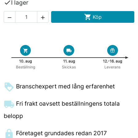

I lager

Köp


10. aug
11. aug
12.-16. aug
Beställning
Skickas
Leverans
Branschexpert med lång erfarenhet
Fri frakt oavsett beställningens totala
belopp
Företaget grundades redan 2017