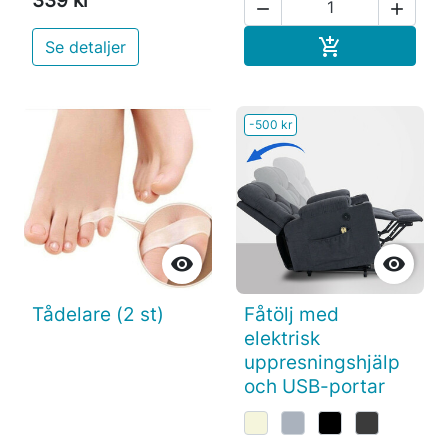


Köp

Se detaljer
-500 kr


Tådelare (2 st)
Fåtölj med
elektrisk
uppresningshjälp
och USB-portar