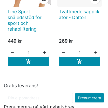
Line Sport
Tvättmedelsapplik
knäledsstöd för
ator - Dalton
sport och
rehabilitering
449 kr
269 kr




Köp
Köp


Gratis leverans!
Prenumerera på vårt nyhetsbrev