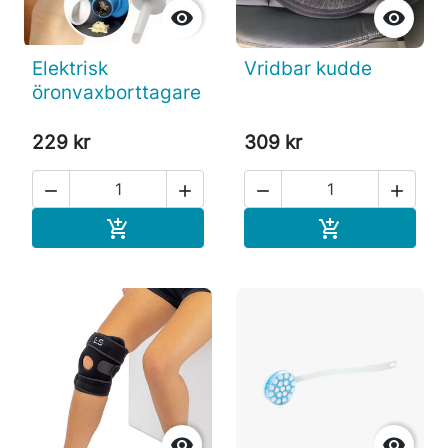


Elektrisk
Vridbar kudde
öronvaxborttagare
229 kr
309 kr




Köp
Köp



