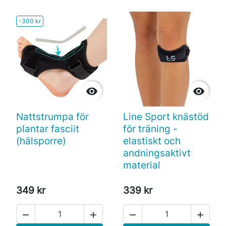
-300 kr


Nattstrumpa för
Line Sport knästöd
plantar fasciit
för träning -
(hälsporre)
elastiskt och
andningsaktivt
material
349 kr
339 kr



